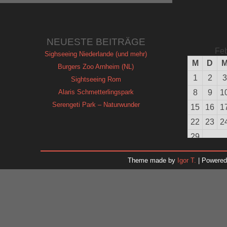
NEUESTE BEITRÄGE
Feb
Sighseeing Niederlande (und mehr)
M
D
Burgers Zoo Arnheim (NL)
1
2
3
Sightseeing Rom
Alaris Schmetterlingspark
8
9
1
Serengeti Park – Naturwunder
15
16
1
22
23
2
29
Theme made by
Igor T.
| Powere