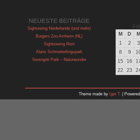
NEUESTE BEITRÄGE
Feb
Sighseeing Niederlande (und mehr)
M
D
Burgers Zoo Arnheim (NL)
1
2
3
Sightseeing Rom
Alaris Schmetterlingspark
8
9
1
Serengeti Park – Naturwunder
15
16
1
22
23
2
Theme made by
Igor T.
| Powere