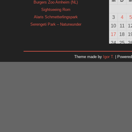
M
D
Burgers Zoo Arnheim (NL)
Sightseeing Rom
Alaris Schmetterlingspark
3
4
5
Serengeti Park – Naturwunder
10
11
1
17
18
1
24
25
2
31
Theme made by
Igor T.
| Powere