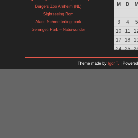
M
D
Burgers Zoo Arnheim (NL)
Sightseeing Rom
Alaris Schmetterlingspark
3
4
5
Serengeti Park – Naturwunder
10
11
1
17
18
1
24
25
2
31
Theme made by
Igor T.
| Powere