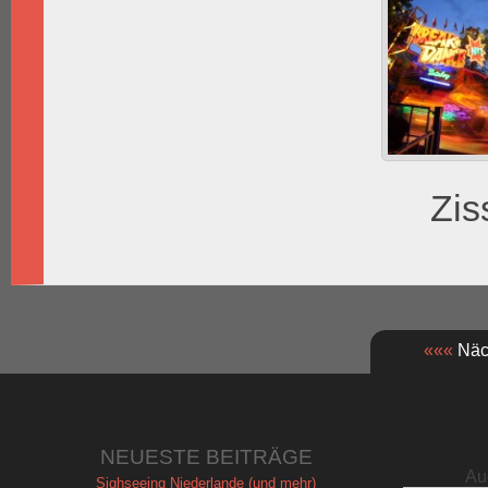
Zis
«««
Näch
NEUESTE BEITRÄGE
Au
Sighseeing Niederlande (und mehr)