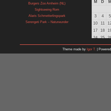
M
D
Burgers Zoo Arnheim (NL)
Sightseeing Rom
Alaris Schmetterlingspark
3
4
5
Serengeti Park – Naturwunder
10
11
1
17
18
1
24
25
2
31
Theme made by
Igor T.
| Powere