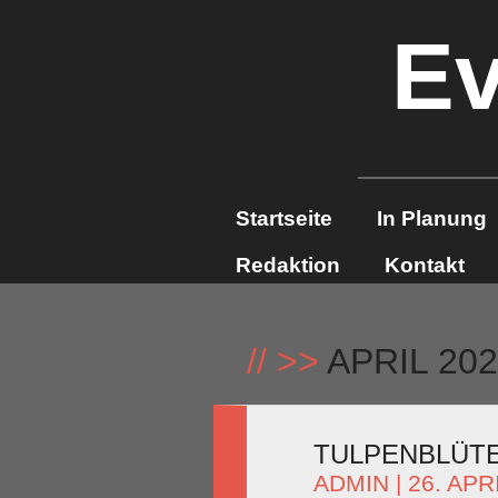
Ev
Startseite
In Planung
Redaktion
Kontakt
//
>>
APRIL 20
TULPENBLÜTE
ADMIN
| 26. APR