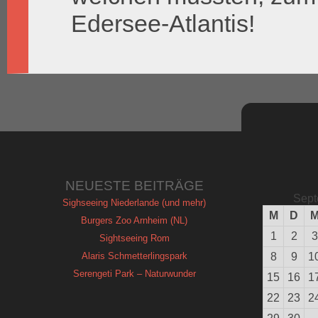
Edersee-Atlantis!
NEUESTE BEITRÄGE
Sept
Sighseeing Niederlande (und mehr)
M
D
Burgers Zoo Arnheim (NL)
1
2
3
Sightseeing Rom
Alaris Schmetterlingspark
8
9
1
Serengeti Park – Naturwunder
15
16
1
22
23
2