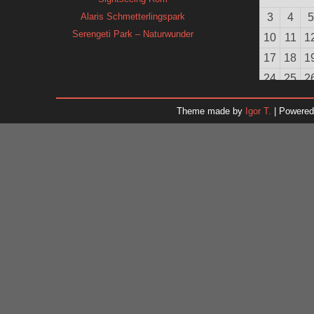
Alaris Schmetterlingspark
3
4
5
Serengeti Park – Naturwunder
10
11
1
17
18
1
24
25
2
31
Theme made by
Igor T.
| Powere