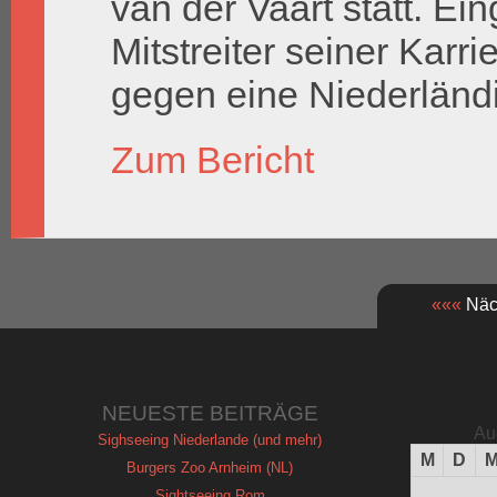
van der Vaart statt. E
Mitstreiter seiner Karri
gegen eine Niederländi
Zum Bericht
«««
Näch
NEUESTE BEITRÄGE
Au
Sighseeing Niederlande (und mehr)
M
D
Burgers Zoo Arnheim (NL)
Sightseeing Rom