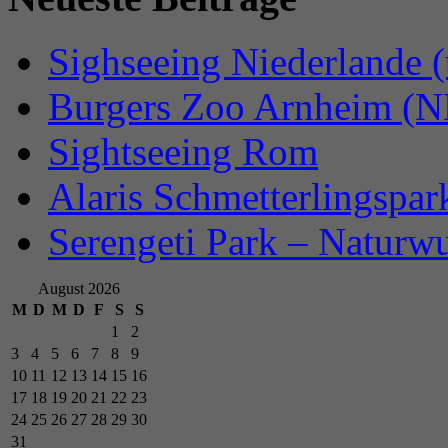
Sighseeing Niederlande 
Burgers Zoo Arnheim (N
Sightseeing Rom
Alaris Schmetterlingspar
Serengeti Park – Naturw
August 2026
M
D
M
D
F
S
S
1
2
3
4
5
6
7
8
9
10
11
12
13
14
15
16
17
18
19
20
21
22
23
24
25
26
27
28
29
30
31