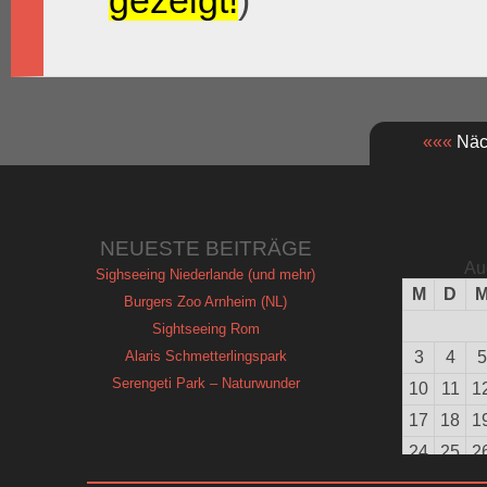
gezeigt!
)
«««
Näch
NEUESTE BEITRÄGE
Au
Sighseeing Niederlande (und mehr)
M
D
Burgers Zoo Arnheim (NL)
Sightseeing Rom
Alaris Schmetterlingspark
3
4
5
Serengeti Park – Naturwunder
10
11
1
17
18
1
24
25
2
31