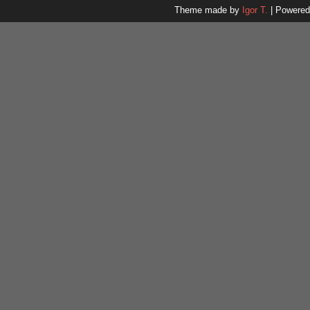
Theme made by
Igor T.
| Powere