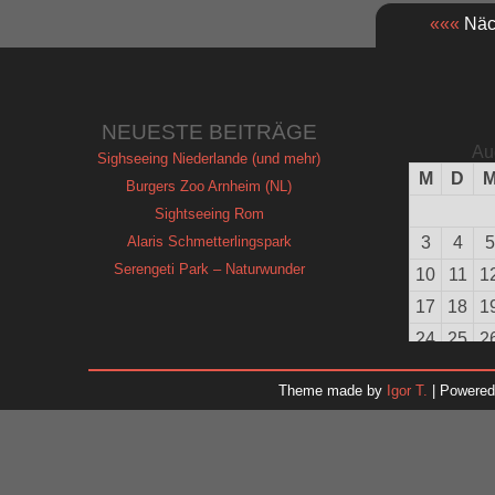
«««
Näch
NEUESTE BEITRÄGE
Au
Sighseeing Niederlande (und mehr)
M
D
Burgers Zoo Arnheim (NL)
Sightseeing Rom
Alaris Schmetterlingspark
3
4
5
Serengeti Park – Naturwunder
10
11
1
17
18
1
24
25
2
31
Theme made by
Igor T.
| Powere