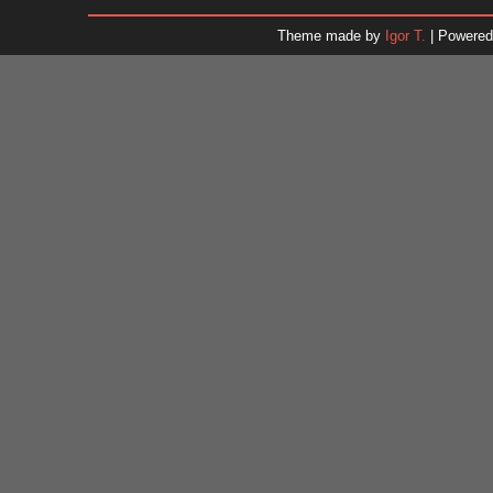
31
Theme made by
Igor T.
| Powere