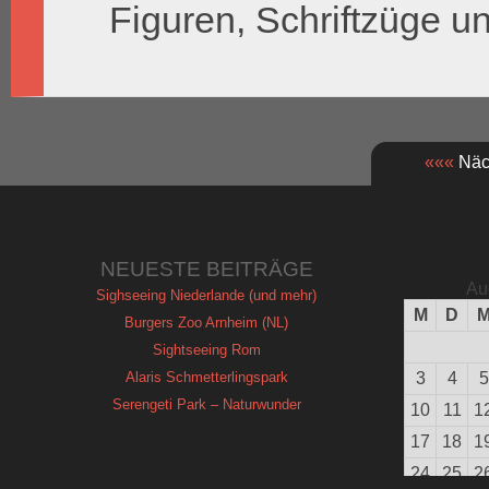
Figuren, Schriftzüge u
«««
Näch
NEUESTE BEITRÄGE
Au
Sighseeing Niederlande (und mehr)
M
D
Burgers Zoo Arnheim (NL)
Sightseeing Rom
Alaris Schmetterlingspark
3
4
5
Serengeti Park – Naturwunder
10
11
1
17
18
1
24
25
2