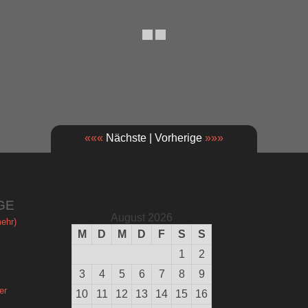
«««
Nächste | Vorherige
»»»
GE
August 2026
ehr)
M
D
M
D
F
S
S
1
2
3
4
5
6
7
8
9
er
10
11
12
13
14
15
16