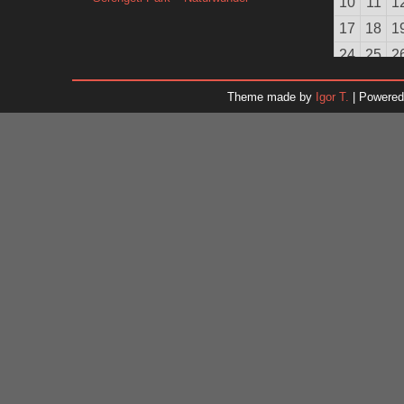
10
11
1
17
18
1
24
25
2
31
Theme made by
Igor T.
| Powere