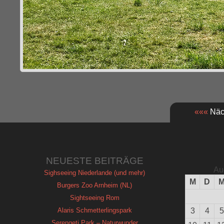
«««
Näch
NEUESTE BEITRÄGE
Au
Sighseeing Niederlande (und mehr)
M
D
Burgers Zoo Arnheim (NL)
Sightseeing Rom
Alaris Schmetterlingspark
3
4
5
Serengeti Park – Naturwunder