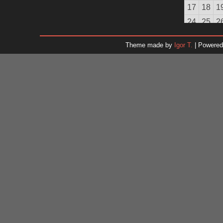
17
18
1
24
25
2
31
Theme made by
Igor T.
| Powere