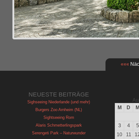
«««
Näch
NEUESTE BEITRÄGE
Au
Sighseeing Niederlande (und mehr)
M
D
Burgers Zoo Arnheim (NL)
Sightseeing Rom
Alaris Schmetterlingspark
3
4
5
Serengeti Park – Naturwunder
10
11
1