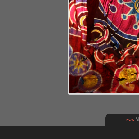
«««
Nä