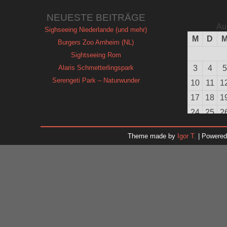
NEUESTE BEITRÄGE
Au
Sighseeing Niederlande (und mehr)
M
D
Burgers Zoo Arnheim (NL)
Sightseeing Rom
Alaris Schmetterlingspark
3
4
5
Serengeti Park – Naturwunder
10
11
1
17
18
1
24
25
2
31
Theme made by
Igor T.
| Powere