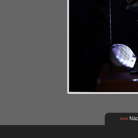
«««
Näch