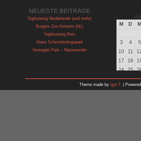
NEUESTE BEITRÄGE
Au
Sighseeing Niederlande (und mehr)
M
D
Burgers Zoo Arnheim (NL)
Sightseeing Rom
Alaris Schmetterlingspark
3
4
5
Serengeti Park – Naturwunder
10
11
1
17
18
1
24
25
2
31
Theme made by
Igor T.
| Powere