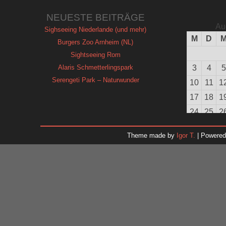
NEUESTE BEITRÄGE
Au
Sighseeing Niederlande (und mehr)
M
D
Burgers Zoo Arnheim (NL)
Sightseeing Rom
Alaris Schmetterlingspark
3
4
5
Serengeti Park – Naturwunder
10
11
1
17
18
1
24
25
2
31
Theme made by
Igor T.
| Powere