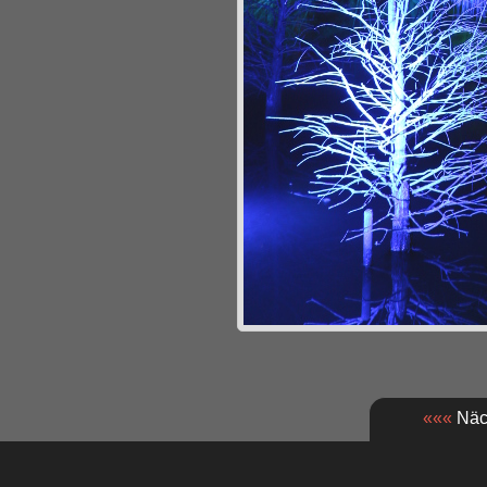
«««
Näch