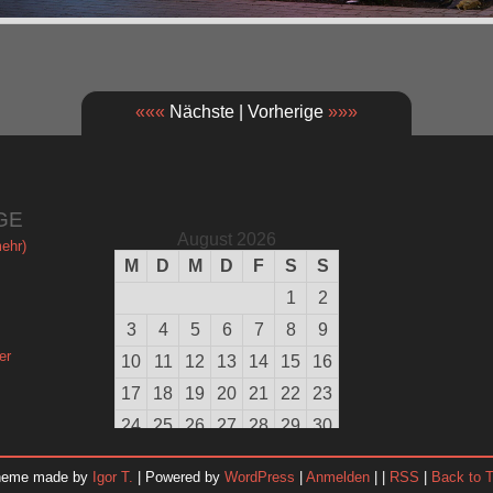
«««
Nächste | Vorherige
»»»
GE
August 2026
ehr)
M
D
M
D
F
S
S
1
2
3
4
5
6
7
8
9
er
10
11
12
13
14
15
16
17
18
19
20
21
22
23
24
25
26
27
28
29
30
31
heme made by
Igor T.
| Powered by
WordPress
|
Anmelden
| |
RSS
|
Back to 