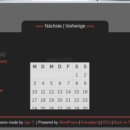
«««
Nächste | Vorherige
»»»
GE
August 2026
ehr)
M
D
M
D
F
S
S
1
2
3
4
5
6
7
8
9
er
10
11
12
13
14
15
16
17
18
19
20
21
22
23
24
25
26
27
28
29
30
31
heme made by
Igor T.
| Powered by
WordPress
|
Anmelden
| |
RSS
|
Back to 
« Juli