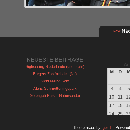
«««
Näch
NEUESTE BEITRÄGE
Au
Sighseeing Niederlande (und mehr)
M
D
Burgers Zoo Arnheim (NL)
Sightseeing Rom
Alaris Schmetterlingspark
3
4
5
Serengeti Park – Naturwunder
10
11
1
17
18
1
24
25
2
31
Theme made by
Igor T.
| Powere