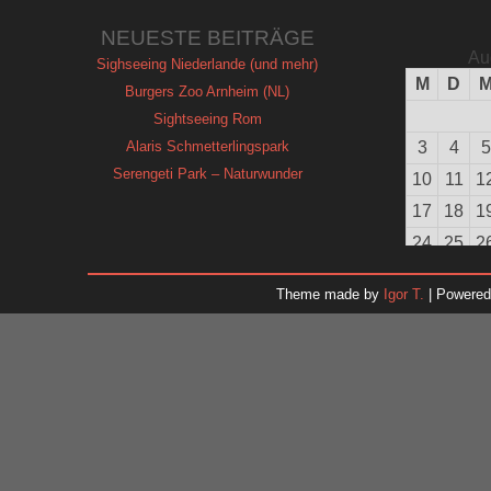
NEUESTE BEITRÄGE
Au
Sighseeing Niederlande (und mehr)
M
D
Burgers Zoo Arnheim (NL)
Sightseeing Rom
Alaris Schmetterlingspark
3
4
5
Serengeti Park – Naturwunder
10
11
1
17
18
1
24
25
2
31
Theme made by
Igor T.
| Powere