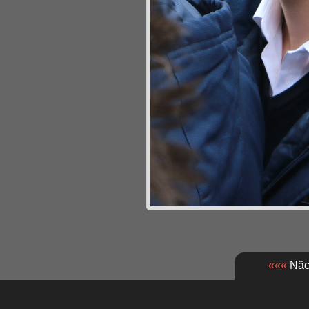
«««
Näch