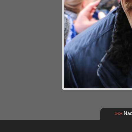
«««
Näch