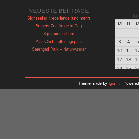
NEUESTE BEITRÄGE
Au
Sighseeing Niederlande (und mehr)
M
D
Burgers Zoo Arnheim (NL)
Sightseeing Rom
Alaris Schmetterlingspark
3
4
5
Serengeti Park – Naturwunder
10
11
1
17
18
1
24
25
2
31
Theme made by
Igor T.
| Powere