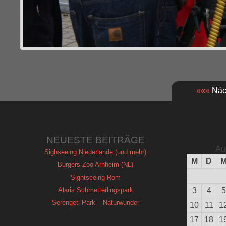
«««
Näch
NEUESTE BEITRÄGE
Au
Sighseeing Niederlande (und mehr)
M
D
Burgers Zoo Arnheim (NL)
Sightseeing Rom
Alaris Schmetterlingspark
3
4
5
Serengeti Park – Naturwunder
10
11
1
17
18
1