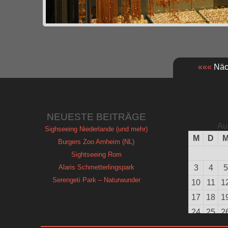
«««
Näch
NEUESTE BEITRÄGE
Au
Sighseeing Niederlande (und mehr)
M
D
Burgers Zoo Arnheim (NL)
Sightseeing Rom
Alaris Schmetterlingspark
3
4
5
Serengeti Park – Naturwunder
10
11
1
17
18
1
24
25
2
31