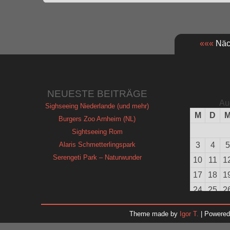
«««
Näch
NEUESTE BEITRÄGE
Au
Sighseeing Niederlande (und mehr)
M
D
Burgers Zoo Arnheim (NL)
Sightseeing Rom
Alaris Schmetterlingspark
3
4
5
Serengeti Park – Naturwunder
10
11
1
17
18
1
24
25
2
31
Theme made by
Igor T.
| Powere