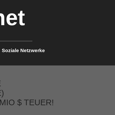
net
Soziale Netzwerke
E
)
MIO $ TEUER!