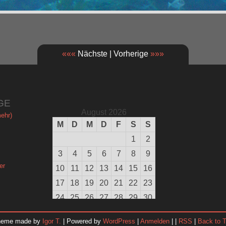
«««
Nächste | Vorherige
»»»
GE
August 2026
ehr)
M
D
M
D
F
S
S
1
2
3
4
5
6
7
8
9
er
10
11
12
13
14
15
16
17
18
19
20
21
22
23
24
25
26
27
28
29
30
31
heme made by
Igor T.
| Powered by
WordPress
|
Anmelden
| |
RSS
|
Back to 