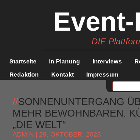
Event-
DIE Plattfor
Startseite
In Planung
Interviews
R
Redaktion
Kontakt
Impressum
//
SONNENUNTERGANG ÜBE
MEHR BEWOHNBAREN, KÜ
„DIE WELT“
ADMIN
| 29. OKTOBER, 2023