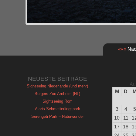
«««
Näch
NEUESTE BEITRÄGE
Au
Sighseeing Niederlande (und mehr)
M
D
Burgers Zoo Arnheim (NL)
Sightseeing Rom
Alaris Schmetterlingspark
3
4
5
Serengeti Park – Naturwunder
10
11
1
17
18
1
24
25
2