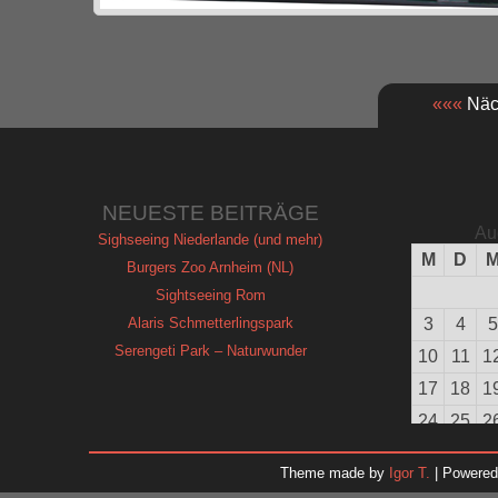
«««
Näch
NEUESTE BEITRÄGE
Au
Sighseeing Niederlande (und mehr)
M
D
Burgers Zoo Arnheim (NL)
Sightseeing Rom
Alaris Schmetterlingspark
3
4
5
Serengeti Park – Naturwunder
10
11
1
17
18
1
24
25
2
31
Theme made by
Igor T.
| Powere