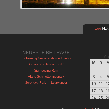
«««
Näch
NEUESTE BEITRÄGE
Au
Sighseeing Niederlande (und mehr)
M
D
Burgers Zoo Arnheim (NL)
Sightseeing Rom
Alaris Schmetterlingspark
3
4
5
Serengeti Park – Naturwunder
10
11
1
17
18
1
24
25
2
31