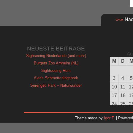
«««
Näch
NEUESTE BEITRÄGE
Au
Sighseeing Niederlande (und mehr)
M
D
Burgers Zoo Arnheim (NL)
Sightseeing Rom
Alaris Schmetterlingspark
3
4
5
Serengeti Park – Naturwunder
10
11
1
17
18
1
24
25
2
31
Theme made by
Igor T.
| Powere