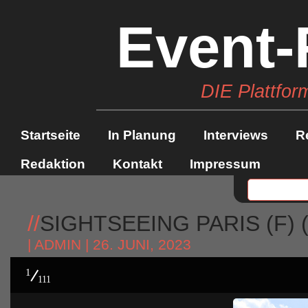
Event-
DIE Plattfor
Startseite
In Planung
Interviews
R
Redaktion
Kontakt
Impressum
//
SIGHTSEEING PARIS (F) (
|
ADMIN
| 26. JUNI, 2023
1
111