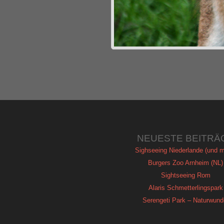
NEUESTE BEITRÄ
Sighseeing Niederlande (und m
Burgers Zoo Arnheim (NL)
Sightseeing Rom
Alaris Schmetterlingspark
Serengeti Park – Naturwund