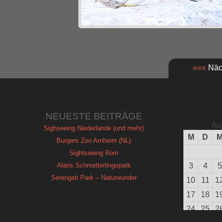
«««
Näch
NEUESTE BEITRÄGE
Au
Sighseeing Niederlande (und mehr)
M
D
Burgers Zoo Arnheim (NL)
Sightseeing Rom
Alaris Schmetterlingspark
3
4
5
Serengeti Park – Naturwunder
10
11
1
17
18
1
24
25
2