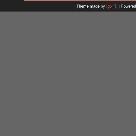
31
Theme made by
Igor T.
| Powere