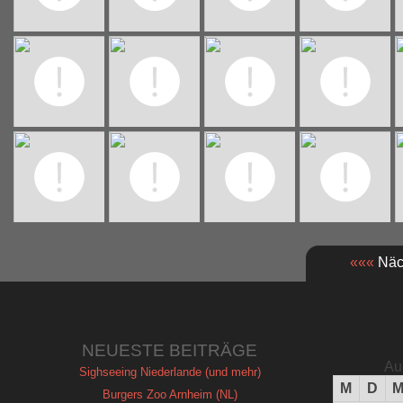
«««
Näch
NEUESTE BEITRÄGE
Au
Sighseeing Niederlande (und mehr)
M
D
Burgers Zoo Arnheim (NL)