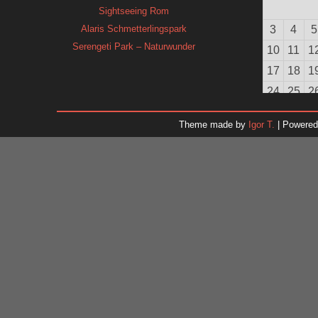
Sightseeing Rom
Alaris Schmetterlingspark
3
4
5
Serengeti Park – Naturwunder
10
11
1
17
18
1
24
25
2
31
Theme made by
Igor T.
| Powere