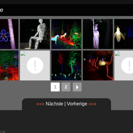
ge
1
2
«««
Nächste | Vorherige
»»»
GE