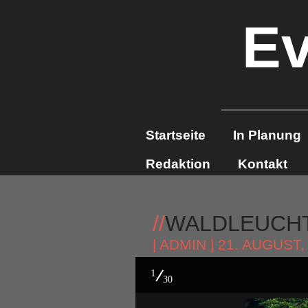
Ev
Startseite
In Planung
Redaktion
Kontakt
//
WALDLEUCHTE
|
ADMIN
| 21. AUGUST,
1
30