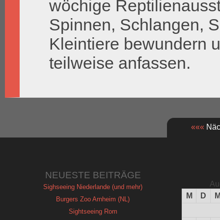
wöchige Reptilienausst
Spinnen, Schlangen, S
Kleintiere bewundern u
teilweise anfassen.
«««
Näch
NEUESTE BEITRÄGE
Au
Sighseeing Niederlande (und mehr)
M
D
Burgers Zoo Arnheim (NL)
Sightseeing Rom