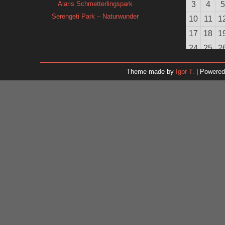
Alaris Schmetterlingspark
3
4
5
Serengeti Park – Naturwunder
10
11
1
17
18
1
24
25
2
31
Theme made by
Igor T.
| Powere