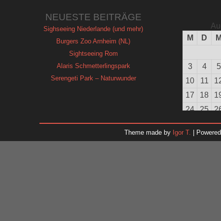
NEUESTE BEITRÄGE
Au
Sighseeing Niederlande (und mehr)
M
D
Burgers Zoo Arnheim (NL)
Sightseeing Rom
Alaris Schmetterlingspark
3
4
5
Serengeti Park – Naturwunder
10
11
1
17
18
1
24
25
2
31
Theme made by
Igor T.
| Powere