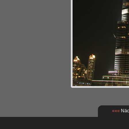
«««
Näch