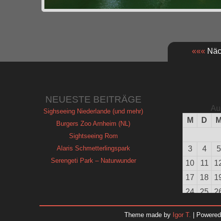
«««
Näch
NEUESTE BEITRÄGE
Au
Sighseeing Niederlande (und mehr)
M
D
Burgers Zoo Arnheim (NL)
Sightseeing Rom
Alaris Schmetterlingspark
3
4
5
Serengeti Park – Naturwunder
10
11
1
17
18
1
24
25
2
31
Theme made by
Igor T.
| Powere