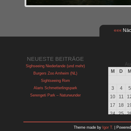
«««
Näch
NEUESTE BEITRÄGE
Au
Sighseeing Niederlande (und mehr)
M
D
Burgers Zoo Arnheim (NL)
Sightseeing Rom
Alaris Schmetterlingspark
3
4
5
Serengeti Park – Naturwunder
10
11
1
17
18
1
24
25
2
31
Theme made by
Igor T.
| Powere