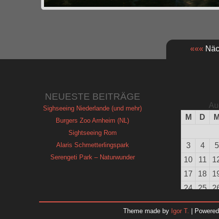
«««
Näch
NEUESTE BEITRÄGE
Au
Sighseeing Niederlande (und mehr)
M
D
Burgers Zoo Arnheim (NL)
Sightseeing Rom
Alaris Schmetterlingspark
3
4
5
Serengeti Park – Naturwunder
10
11
1
17
18
1
24
25
2
31
Theme made by
Igor T.
| Powere