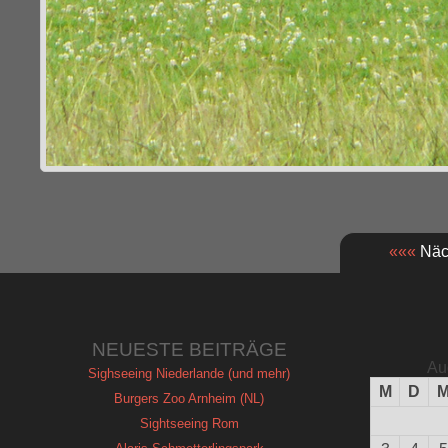
«««
Näch
NEUESTE BEITRÄGE
Au
Sighseeing Niederlande (und mehr)
M
D
Burgers Zoo Arnheim (NL)
Sightseeing Rom