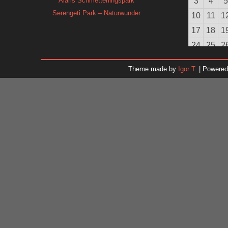
Alaris Schmetterlingspark
3
4
5
Serengeti Park – Naturwunder
10
11
1
17
18
1
24
25
2
31
Theme made by
Igor T.
| Powere