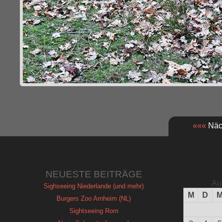
«««
Näch
NEUESTE BEITRÄGE
Au
Sighseeing Niederlande (und mehr)
M
D
Burgers Zoo Arnheim (NL)
Sightseeing Rom