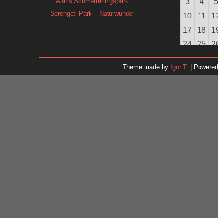
Alaris Schmetterlingspark
3
4
5
Serengeti Park – Naturwunder
10
11
1
17
18
1
24
25
2
31
Theme made by
Igor T.
| Powere