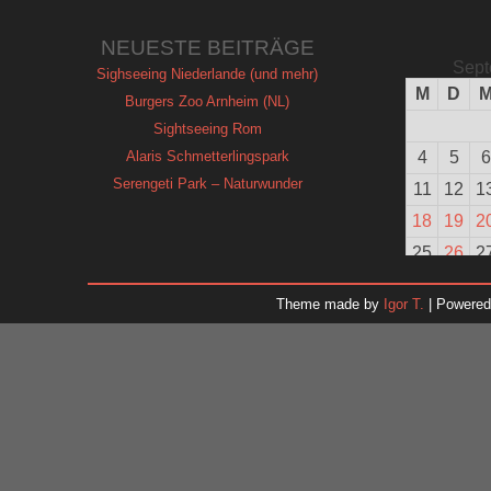
NEUESTE BEITRÄGE
Sept
Sighseeing Niederlande (und mehr)
M
D
Burgers Zoo Arnheim (NL)
Sightseeing Rom
Alaris Schmetterlingspark
4
5
6
Serengeti Park – Naturwunder
11
12
1
18
19
2
25
26
2
Theme made by
Igor T.
| Powere