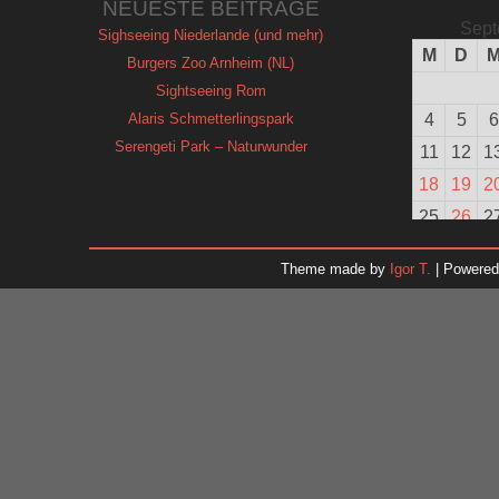
NEUESTE BEITRÄGE
Sept
Sighseeing Niederlande (und mehr)
M
D
Burgers Zoo Arnheim (NL)
Sightseeing Rom
Alaris Schmetterlingspark
4
5
6
Serengeti Park – Naturwunder
11
12
1
18
19
2
25
26
2
Theme made by
Igor T.
| Powere